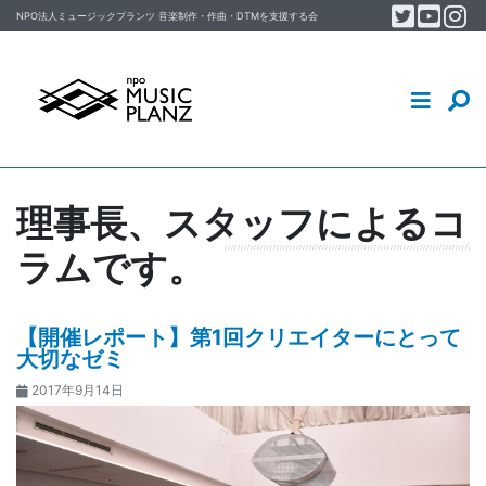
Twitter
YouT
In
Skip to content
NPO法人ミュージックプランツ
音楽制作・作曲・DTM
を支援する会
音楽制作・DTM・作曲を学ぶ
イベント
MUSIC PLANZについて
理事長、スタッフによるコ
スタッフ／会員ブログ
ラムです。
【開催レポート】第1回クリエイターにとって
大切なゼミ
2017年9月14日