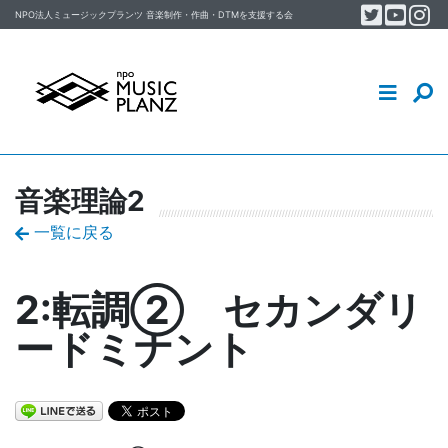
Twitter
YouT
In
Skip to content
NPO法人ミュージックプランツ
音楽制作・作曲・DTM
を支援する会
音楽制作・DTM・作曲を学ぶ
イベント
MUSIC PLANZについて
音楽理論2
スタッフ／会員ブログ
一覧に戻る
2:転調② セカンダリ
ードミナント