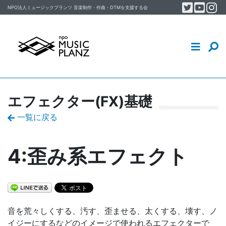
Twitter
YouT
In
Skip to content
NPO法人ミュージックプランツ
音楽制作・作曲・DTM
を支援する会
音楽制作・DTM・作曲を学ぶ
イベント
MUSIC PLANZについて
エフェクター(FX)基礎
スタッフ／会員ブログ
一覧に戻る
4:歪み系エフェクト
音を荒々しくする、汚す、歪ませる、太くする、壊す、ノ
イジーにするなどのイメージで使われるエフェクターで