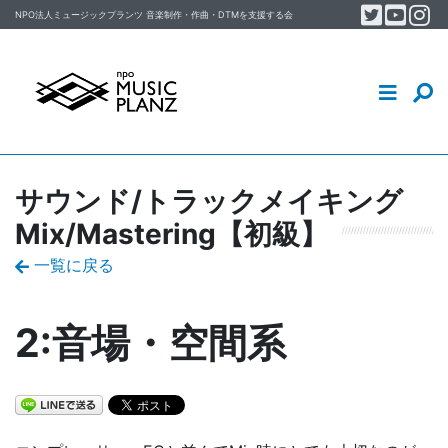
Twitter
YouT
In
Skip to content
NPO法人ミュージックプランツ
音楽制作・作曲・DTM
を支援する会
音楽制作・DTM・作曲を学ぶ
イベント
MUSIC PLANZについて
サウンド/トラックメイキング
Mix/Mastering【初級】
スタッフ／会員ブログ
一覧に戻る
2:音場・空間系