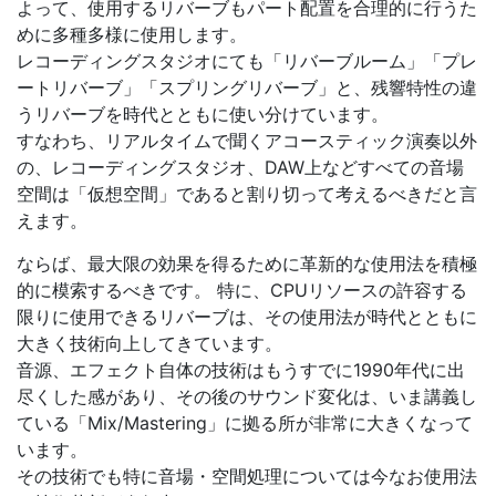
よって、使用するリバーブもパート配置を合理的に行うた
めに多種多様に使用します。
レコーディングスタジオにても「リバーブルーム」「プレ
ートリバーブ」「スプリングリバーブ」と、残響特性の違
うリバーブを時代とともに使い分けています。
すなわち、リアルタイムで聞くアコースティック演奏以外
の、レコーディングスタジオ、DAW上などすべての音場
空間は「仮想空間」であると割り切って考えるべきだと言
えます。
ならば、最大限の効果を得るために革新的な使用法を積極
的に模索するべきです。 特に、CPUリソースの許容する
限りに使用できるリバーブは、その使用法が時代とともに
大きく技術向上してきています。
音源、エフェクト自体の技術はもうすでに1990年代に出
尽くした感があり、その後のサウンド変化は、いま講義し
ている「Mix/Mastering」に拠る所が非常に大きくなって
います。
その技術でも特に音場・空間処理については今なお使用法