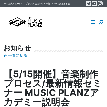
Twitter
YouT
In
Skip to content
NPO法人ミュージックプランツ
音楽制作・作曲・DTM
を支援する会
音楽制作・DTM・作曲を学ぶ
イベント
MUSIC PLANZについて
お知らせ
スタッフ／会員ブログ
一覧に戻る
【5/15開催】音楽制作
プロセス/最新情報セミ
ナー MUSIC PLANZア
カデミー説明会