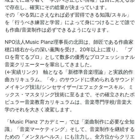
で存在し、確実にその総量が決まっています。
その「やる気にさえなれば必ず習得できる知識/スキル」
を「行うべき練習と学習」によって身につけることで誰で
も作曲/音楽制作は必ずできるようになります。
NPO法人Music Planz理事長の北田は、師匠である作曲家
穂口雄右からの深い薫陶を受け、20年以上に渡り、 「プ
ロを育てるプロ」として数多の優秀なプロフェッショナル
音楽クリエーターを輩出してきました。
(←実績リンク) 軸となる「新標準音楽理論」と実践的作
曲カリキュラム、「今」のサウンドに求められるサウンド
メイキング技法/シンセサイザー/エフェクタースキル、ミ
ックス・マスタリング技術に至るまで、その確立されたポ
ピュラー音楽教育カリキュラムは、音楽専門学校/音楽大
学のそれを大きく凌駕します。
「Music Planz アカデミー」では「楽曲制作に必要な全知
識」「音楽マーケティング」そして、音楽制作を継続する
ための「メンタルヘルス」にも注力し、全方位からクリエ