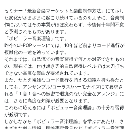
セミナー「最新音楽マーケットと楽曲制作方法」にて示し
た変化がさまざまに起こり続けているのをよそに、音楽制
作においてはその本質がほぼ変わらず、今後何十年間不変
と予測されるものがあります。
「ポピュラー音楽理論」です。
昨今のJ-POPシーンにては、10年ほど前よりコード進行が
複雑化の一途を辿っています。
それまでは、自己流での音楽習得で何とか対応できたもの
の、現在では、付け焼き刃的自己習得レベルでは太刀打ち
できない高度な楽曲が要求されています。
また、たとえ複雑なコード進行を賄える知識を持ち得たと
しても、アンサンブル/コーラス/ハーモナイズにて要求さ
れる「１音１音への緻密で瑕疵のない完全なアレンジ」に
は、さらに高度な知識が必要となります。
これらに応えるには「ポピュラー音楽理論」の十分な習得
が必須です。
しかしながら「ポピュラー音楽理論」を学ぶにあたり、さ
まざまな似非情報、理論否定意見など「ポピュラー音楽理