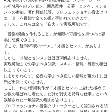
AppleMusic/Spotify等への世界配信、メジャーレーベ
ル/FM局へのプレゼン、商業案件・公募・コンペティショ
ンへの参加、著作権信託等、プロフェッショナル音楽クリ
エーターを目指す全ての道が開かれていきます。
そして、これらは全て「自力」で実現可能です。
「音楽/楽曲を作れること」が無限の可能性を持つのは容
易に想像できます。
そこで、疑問/不安の一つに「才能とセンス」がありま
す。
しかし「才能とセンス」はほぼ関係ありません。
実現可能までの学ぶべき知識・スキル・情報・練習の量は
決まっています。
にもかかわらず、必要な学ぶべき正しい情報が世の中には
殆ど出回っていません。
ここに「作曲/音楽制作が『才能とセンスに溢れた極めて
少数の選ばれし者たち』だけが行える特殊な仕事」という
誤解された一般認識の理由があります。
プロフェッショナル音楽クリエーターとして認知される領
域までに辿り着く「学ぶべき正しい情報」は目に見える形