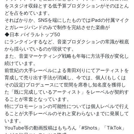
をスタジオ収録とする低予算プロダクションがそのほとん
どを占をめています。
そればかりか、SNSを端にしたものではiPadの付属マイク
とガレージバンドのみで制作を完結させた楽曲が
◆日本 バイラルトップ50
にランクインするなど、音楽プロダクションの常識が根底
から揺らいでいるのが現状です。
また、音楽マーケティング戦略も年毎に方法手段が変化し
続けています。
前世紀の大手レーベルによる青田刈りにてアーティストを
育成して売り出す手法が消滅し、今では、個人(もしくは
その設定)プロデュースにて世間を席巻し知名度を獲得し
た「既に完成しているアーティスト」をレーベルが契約す
ることが常套となっています。
特にプロモーションの可能性については個人レベルで行え
ることが大手レーベルのそれと変わらないまでに発展して
います。
YouTube等の動画投稿はもちろん「#Shots」「TikTok」