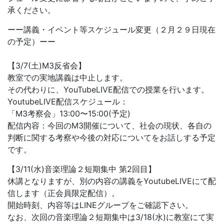
承ください。
ーー講義・イベント等スケジュール変更（２月２９日現在
の予定）ーー
【3/7(土)M3反省会】
教室での実地講義は中止します。
その代わりに、YouTubeLIVE配信での授業を行います。
YoutubeLIVE配信スケジュール：
「M3考察会」13:00〜15:00(予定)
配信内容：今回のM3開催について、社会の現状、各自の
判断に関する考察や今後の対応についてをお話しする予定
です。
【3/11(水)音楽理論２短期集中 第2回目】
休講となりますが、別の内容の講義をYoutubeLIVEにて配
信します（正会員限定配信）。
開始時刻、内容等はLINEグループをご確認下さい。
なお、次回の音楽理論２短期集中は3/18(水)に教室にて実