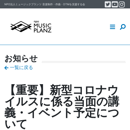
Twitter
YouT
In
Skip to content
NPO法人ミュージックプランツ
音楽制作・作曲・DTM
を支援する会
音楽制作・DTM・作曲を学ぶ
イベント
MUSIC PLANZについて
お知らせ
スタッフ／会員ブログ
一覧に戻る
【重要】新型コロナウ
イルスに係る当面の講
義・イベント予定につ
いて