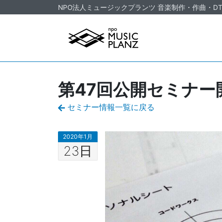
Skip to content
NPO法人ミュージックプランツ
音楽制作・作曲・DT
第47回公開セミナー
セミナー情報一覧に戻る
2020年1月
23日