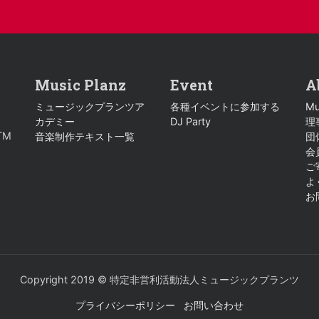
Music Planz
Event
A
ミュージックプランツア
各種イベントに参加する
Mu
カデミー
DJ Party
理
TM
音楽制作テキスト一覧
団
会
ご
よ
お
Copyright 2019 © 特定非営利活動法人ミュージックプランツ
プライバシーポリシー
お問い合わせ