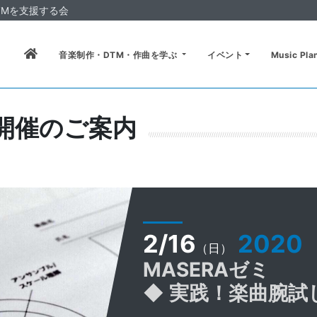
M
を支援する会
音楽制作・DTM・作曲を学ぶ
イベント
Music P
開催のご案内
2/16
2020
（日）
MASERAゼミ
◆ 実践！楽曲腕試し